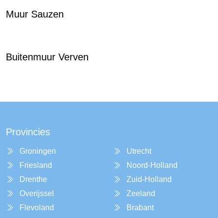
Muur Sauzen
Buitenmuur Verven
Provincies
Groningen
Utrecht
Friesland
Noord-Holland
Drenthe
Zuid-Holland
Overijssel
Zeeland
Flevoland
Brabant