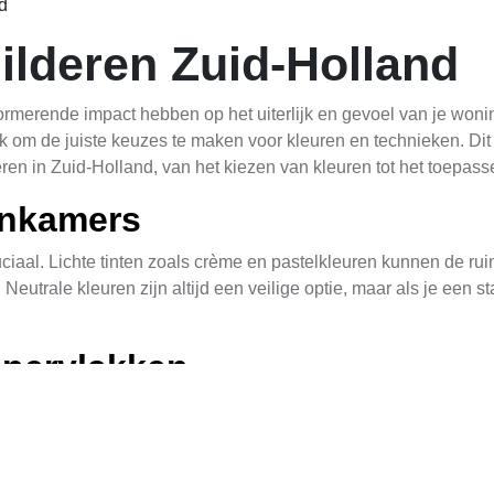
d
lderen Zuid-Holland
merende impact hebben op het uiterlijk en gevoel van je woning
k om de juiste keuzes te maken voor kleuren en technieken. Dit a
n in Zuid-Holland, van het kiezen van kleuren tot het toepasse
onkamers
aal. Lichte tinten zoals crème en pastelkleuren kunnen de ruimte
 Neutrale kleuren zijn altijd een veilige optie, maar als je een
ppervlakken
 van oppervlakten essentieel. Begin met het verwijderen van all
met spachtelplaster. Zorg ervoor dat de oppervlakte schoon en
nkamer Schilderen