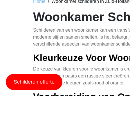
Home
Woonkamer schilderen in Zuid-Hollan
Woonkamer Schi
Schilderen van een woonkamer kan een transfor
moderne stijlen samen smelten, is het belangrij
verschillende aspecten van woonkamer schildere
Kleurkeuze Voor Wo
De keuze van kleuren voor je woonkamer is cruci
zoals blauw en paars een rustige sfeer creëren.
Schilderen offerte
accentoogende kleuren zoals rood of oranje.
Voorbereiding van O
Voor een perfecte afwerking is de voorbereiding
onvolkomenheden in de wand en maak deze glad 
Technieken Voor Woo