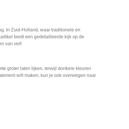
. In Zuid-Holland, waar traditionele en
rtikel biedt een gedetailleerde kijk op de
n van verf.
 groter laten lijken, terwijl donkere kleuren
 statement wilt maken, kun je ook overwegen naar
e losse verf en schimmel. Vul kleine krakjes en
 droog is voordat je begint met verven.